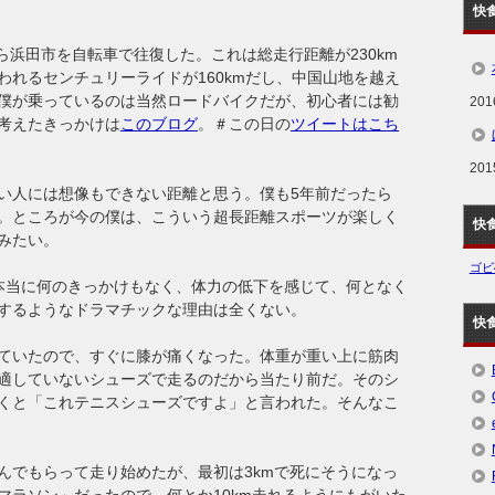
快
ら浜田市を自転車で往復した。これは総走行距離が230km
われるセンチュリーライドが160kmだし、中国山地を越え
僕が乗っているのは当然ロードバイクだが、初心者には勧
20
考えたきっかけは
このブログ
。＃この日の
ツイートはこち
20
い人には想像もできない距離と思う。僕も5年前だったら
。ところが今の僕は、こういう超長距離スポーツが楽しく
快
みたい。
ゴビ
本当に何のきっかけもなく、体力の低下を感じて、何となく
するようなドラマチックな理由は全くない。
快
ていたので、すぐに膝が痛くなった。体重が重い上に筋肉
適していないシューズで走るのだから当たり前だ。そのシ
くと「これテニスシューズですよ」と言われた。そんなこ
んでもらって走り始めたが、最初は3kmで死にそうになっ
マラソン」だったので、何とか10km走れるようにもがいた