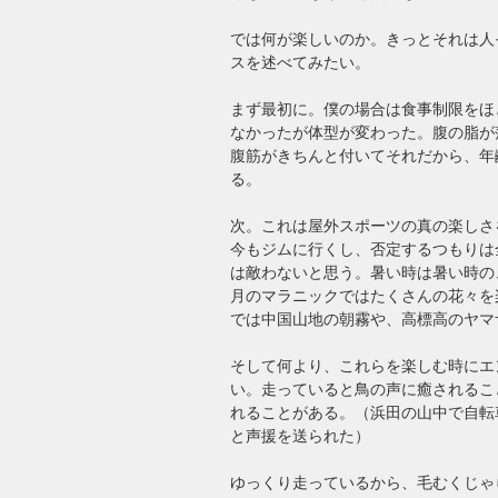
では何が楽しいのか。きっとそれは人
スを述べてみたい。
まず最初に。僕の場合は食事制限をほ
なかったが体型が変わった。腹の脂が
腹筋がきちんと付いてそれだから、年
る。
次。これは屋外スポーツの真の楽しさ
今もジムに行くし、否定するつもりは
は敵わないと思う。暑い時は暑い時の
月のマラニックではたくさんの花々を
では中国山地の朝霧や、高標高のヤマ
そして何より、これらを楽しむ時にエ
い。走っていると鳥の声に癒されるこ
れることがある。（浜田の山中で自転
と声援を送られた）
ゆっくり走っているから、毛むくじゃ