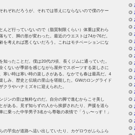
それぞれだろうが、それでは答えにならないので僕のケー
とんど行っていないので（脂質制限くらい）体重は変わら
落ちて、脚の形が変わった。最近のウエストは74か76だ。
齢を考えれば悪くないだろう。これはモチベーションにな
を知ったことだ。僕は20代の頃、長くジムに通っていた。
全くないが季節を感じながら屋外でスポーツする楽しさに
、寒い時は寒い時の楽しさがある。なかでも春は最高だ。4
楽しみ、歴史と伝統の里山を堪能した。GWのロングライド
ザクラやハナミズキに迎えられた。
ンジンの音は無粋なのだ。自分の脚で進むからこそ美し
とがある。見ず知らずの人から挨拶されたり、声援を送ら
車に乗った中学男子3名から尊敬の表情で「うぃ〜っす！」
らの芋虫が道路へ這い出していたり、カゲロウがふらふら