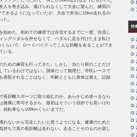
友人を巻き込み、逃げられなくして大会に望んだ。練習の
ができるようになっていたが、大会で本当に10km走れるの
った。
快
を始めた。初めての練習では合流するまでに一度、合流し
ィングペダルを外せなくて、ペダルに足を付けたまま転け
kmくらいで、ロードバイクってこんな距離を走ることができ
ている。
のための練習も行ってきた。しかし、当たり前のことだけ
しているわけではない。国体だって無理だ。市民レースで
も表彰されることはなく、年齢とともに身体は衰え、記録
で長距離スポーツに取り組むのか。あらかじめ述べるなら
は健康に寄与するから、最初はそういう目的でも良いけれ
自転車なら100kmくらいまでだ。
構わないから完走したいと思うようになる。健康のためと
気持ちで真の長距離は走れない。走ることそのものが楽し