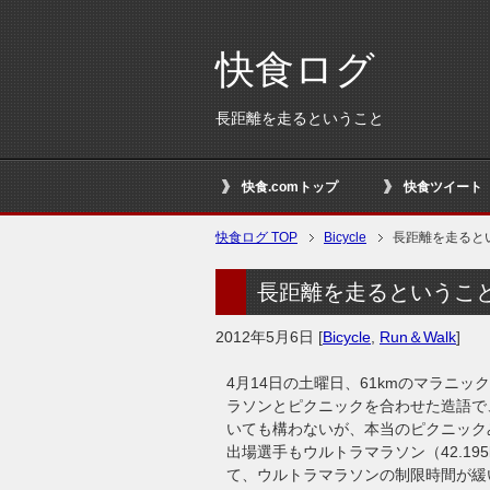
快食ログ
長距離を走るということ
快食.comトップ
快食ツイート
快食ログ TOP
Bicycle
長距離を走ると
長距離を走るというこ
2012年5月6日
[
Bicycle
,
Run＆Walk
]
4月14日の土曜日、61kmのマラニ
ラソンとピクニックを合わせた造語で
いても構わないが、本当のピクニック
出場選手もウルトラマラソン（42.1
て、ウルトラマラソンの制限時間が緩