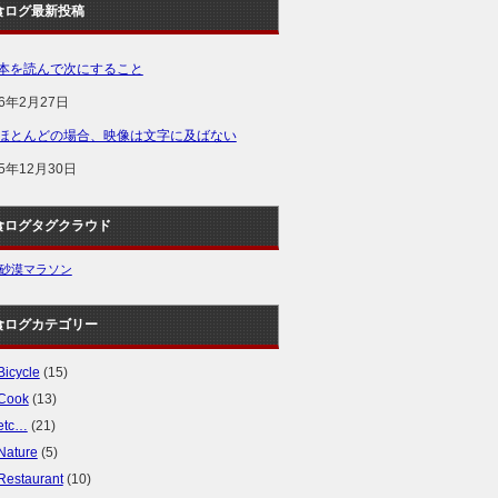
食ログ最新投稿
本を読んで次にすること
16年2月27日
ほとんどの場合、映像は文字に及ばない
15年12月30日
食ログタグクラウド
砂漠マラソン
食ログカテゴリー
Bicycle
(15)
Cook
(13)
etc…
(21)
Nature
(5)
Restaurant
(10)