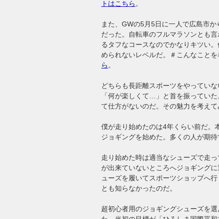
トはこちら
。
また、GWの5月5日に一人で広島市か
だった。自転車のフルマラソンとも言
るタフなコースなのでかなりキツい。
められないレベルだ。＃こんなことを
ら
。
どちらも長距離スポーツをやっていな
「何が楽しくて…」と首を振っていた
て仕方がないのだ。その魅力を考えて
僕が走り始めたのは4年くらい前だ。
ジョギングを始めた。多くの人が期待
走り始めた時は適当なシューズで走っ
が出来ていないところへジョギングに
ューズを履いてスポーツショップへ行
とも知らなかったのだ。
超初心者用のジョギングシューズを選
た。当初の目標が「ひろしま国際平和