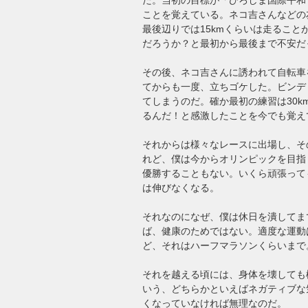
ことを覚えている。ネコ吉さんなどの
最後辺りでは15kmくらいは走ること
だろうか？と最初から最後まで不安だ
その後、ネコ吉さんに誘われて自転車
てからも一度、立ちゴケした。ビンデ
てしまうのだ。確か最初の練習は30
るんだ！と感激したことを今でも覚え
それからは様々なレースに出場し、そ
れど、僕は今からオリンピックを目指
優勝することもない。いくら頑張って
は伸びなくなる。
それなのになぜ、僕は休日を潰してま
ば、健康のためではない。適度な運動
ど、それはハーフマラソンくらいまで。
それを越える頃には、身体を壊しても
いう、どちらかといえばネガティブな
くなっていなければ無理なのだ。