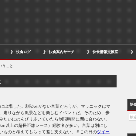
快食ログ
快食案内サーチ
快食情報交換室
いうこと
と
快
ックに出場した。馴染みがない言葉だろうが、マラニックはマ
、走りながら風景などを楽しむイベントだ。そのため、歩
みたいにのんびり歩いていたら制限時間に間に合わない。
95km以上の超長距離レース）経験者が多い。言葉は別にし
いものと考えてもらって差し支えない。＃この日の
ツイー