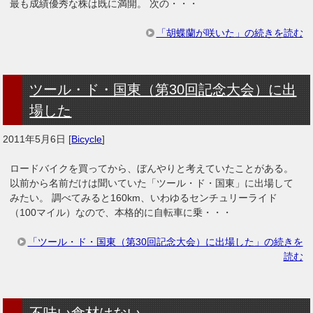
最も成績優秀な株は既に満開。 次の・・・
「胡蝶蘭が咲いた」の続きを読む
ツール・ド・国東（第30回記念大会）に出
場した
2011年5月6日
[
Bicycle
]
ロードバイクを買ってから、ぼんやりと考えていたことがある。
以前から名前だけは聞いていた「ツール・ド・国東」に出場して
みたい。 調べてみると160km、いわゆるセンチュリーライド
（100マイル）なので、本格的に自転車に乗・・・
「ツール・ド・国東（第30回記念大会）に出場した」の続きを
読む
不味い食材はない