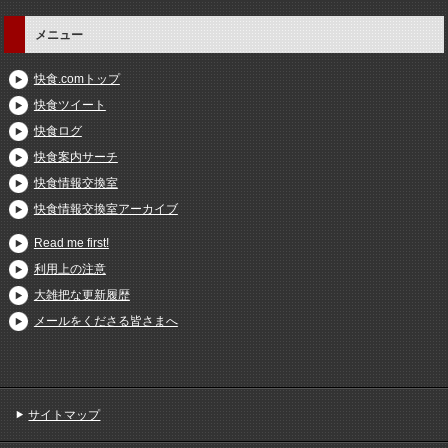
メニュー
快食.comトップ
快食ツイート
快食ログ
快食案内サーチ
快食情報交換室
快食情報交換室アーカイブ
Read me first!
利用上の注意
大雑把な更新履歴
メールをくださる皆さまへ
サイトマップ